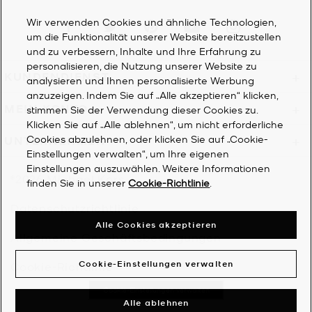
Visit us on Facebook
Visit us on Twitter
Visit us on Pinterest
Visit us on YouTube
Visit us on Instagra
Wir verwenden Cookies und ähnliche Technologien,
um die Funktionalität unserer Website bereitzustellen
und zu verbessern, Inhalte und Ihre Erfahrung zu
personalisieren, die Nutzung unserer Website zu
KUNDENDIENST
+
analysieren und Ihnen personalisierte Werbung
anzuzeigen. Indem Sie auf „Alle akzeptieren“ klicken,
MEIN KONTO
+
stimmen Sie der Verwendung dieser Cookies zu.
Klicken Sie auf „Alle ablehnen“, um nicht erforderliche
UNTERNEHMEN
+
Cookies abzulehnen, oder klicken Sie auf „Cookie-
Einstellungen verwalten“, um Ihre eigenen
Einstellungen auszuwählen. Weitere Informationen
©2026
Michael Kors
finden Sie in unserer
Cookie-Richtlinie
.
Datenschutzrichtlinie
Alle Cookies akzeptieren
Allgemeine Geschäftsbedingungen
Cookie-Einstellungen verwalten
Cookie-Richtlinie
Cookie-Einstellungen verwalten
Alle ablehnen